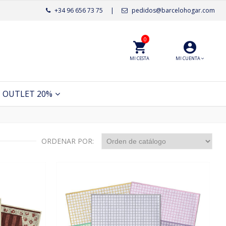
+34 96 656 73 75
|
pedidos@barcelohogar.com
0
MI CESTA
MI CUENTA
OUTLET 20%
ORDENAR POR: