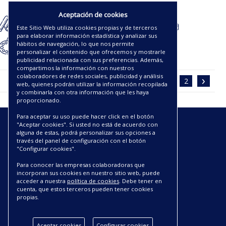
2.75€
Aceptación de cookies
Este Sitio Web utiliza cookies propias y de terceros
para elaborar información estadística y analizar sus
hábitos de navegación, lo que nos permite
personalizar el contenido que ofrecemos y mostrarle
publicidad relacionada con sus preferencias. Además,
compartimos la información con nuestros
‹
›
colaboradores de redes sociales, publicidad y análisis
1
2
web, quienes podrán utilizar la información recopilada
y combinarla con otra información que les haya
proporcionado.
Para aceptar su uso puede hacer click en el botón
"Aceptar cookies". Si usted no está de acuerdo con
ENLACES
alguna de estas, podrá personalizar sus opciones a
través del panel de configuración con el botón
"Configurar cookies".
CATÁLOGOS PDF
SOBRE NOSOTROS
Para conocer las empresas colaboradoras que
CONDICIONES DE ENVÍO Y ENTREGA
incorporan sus cookies en nuestro sitio web, puede
acceder a nuestra
política de cookies
. Debe tener en
POLÍTICA DE DEVOLUCIONES
cuenta, que estos terceros pueden tener cookies
AVISO LEGAL
propias.
CONDICIONES DE COMPRA
POLÍTICA DE PRIVACIDAD
Aceptar cookies
Configurar cookies