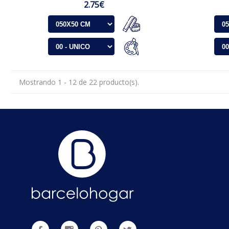
2.75€
Mostrando 1 - 12 de 22 producto(s).