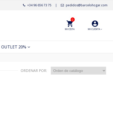
+34 96 656 73 75
|
pedidos@barcelohogar.com
0
MI CESTA
MI CUENTA
OUTLET 20%
ORDENAR POR: