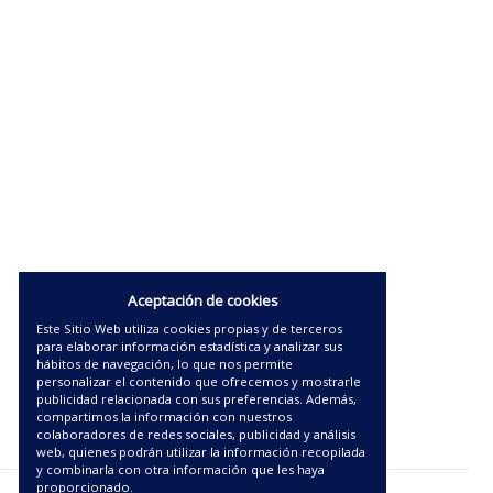
Aceptación de cookies
Este Sitio Web utiliza cookies propias y de terceros
para elaborar información estadística y analizar sus
hábitos de navegación, lo que nos permite
personalizar el contenido que ofrecemos y mostrarle
publicidad relacionada con sus preferencias. Además,
compartimos la información con nuestros
colaboradores de redes sociales, publicidad y análisis
web, quienes podrán utilizar la información recopilada
y combinarla con otra información que les haya
proporcionado.