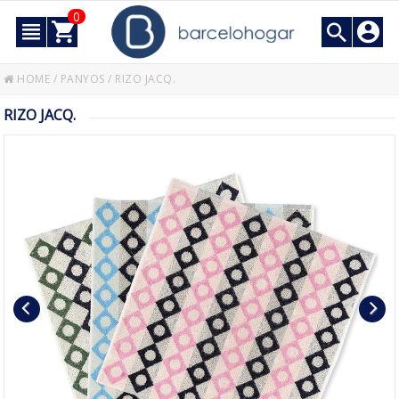
0
HOME
/
PANYOS
/
RIZO JACQ.
RIZO JACQ.