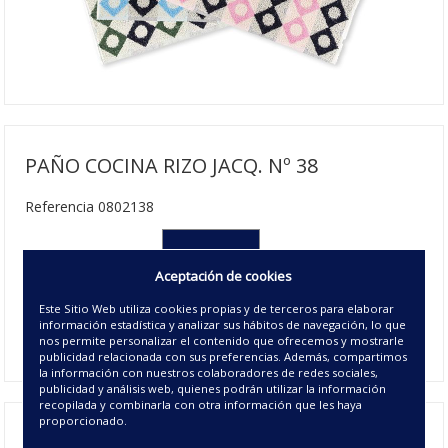
PAÑO COCINA RIZO JACQ. Nº 38
Referencia 0802138
050X50 cm
Aceptación de cookies
2.75€ | 144 u/c.
Este Sitio Web utiliza cookies propias y de terceros para elaborar
Disponible
información estadística y analizar sus hábitos de navegación, lo que
00 - UNICO
nos permite personalizar el contenido que ofrecemos y mostrarle
publicidad relacionada con sus preferencias. Además, compartimos
la información con nuestros colaboradores de redes sociales,
publicidad y análisis web, quienes podrán utilizar la información
recopilada y combinarla con otra información que les haya
proporcionado.