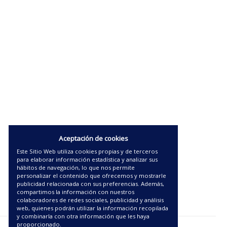
Aceptación de cookies
Este Sitio Web utiliza cookies propias y de terceros
para elaborar información estadística y analizar sus
hábitos de navegación, lo que nos permite
personalizar el contenido que ofrecemos y mostrarle
publicidad relacionada con sus preferencias. Además,
compartimos la información con nuestros
colaboradores de redes sociales, publicidad y análisis
web, quienes podrán utilizar la información recopilada
y combinarla con otra información que les haya
proporcionado.