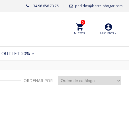
+34 96 656 73 75
|
pedidos@barcelohogar.com
0
MI CESTA
MI CUENTA
OUTLET 20%
ORDENAR POR: