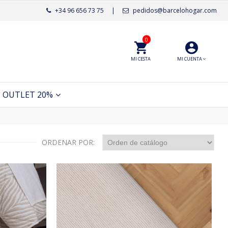
+34 96 656 73 75
|
pedidos@barcelohogar.com
0
MI CESTA
MI CUENTA
OUTLET 20%
ORDENAR POR: