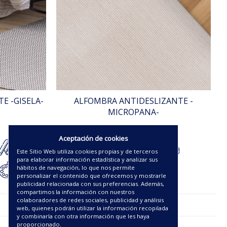
E -GISELA-
ALFOMBRA ANTIDESLIZANTE -
MICROPANA-
18.38€
Aceptación de cookies
Este Sitio Web utiliza cookies propias y de terceros
para elaborar información estadística y analizar sus
hábitos de navegación, lo que nos permite
personalizar el contenido que ofrecemos y mostrarle
publicidad relacionada con sus preferencias. Además,
compartimos la información con nuestros
colaboradores de redes sociales, publicidad y análisis
web, quienes podrán utilizar la información recopilada
y combinarla con otra información que les haya
proporcionado.