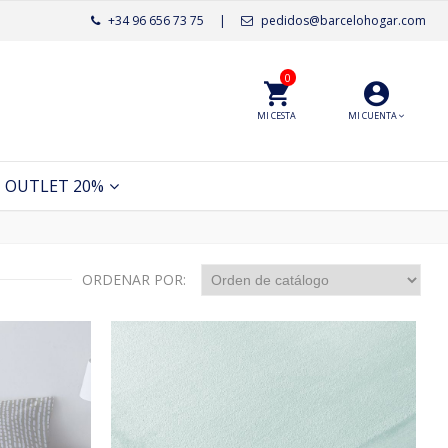
+34 96 656 73 75
|
pedidos@barcelohogar.com
0
MI CESTA
MI CUENTA
OUTLET 20%
ORDENAR POR: