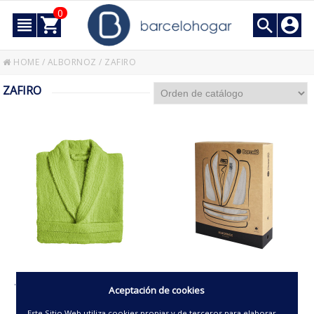
0
HOME
/
ALBORNOZ
/
ZAFIRO
ZAFIRO
ALBORNOZ BAÑO -ZAFIRO-
ALBORNOZ 100% ALG.-
Aceptación de cookies
RIZO
ZAFIRO- (CAJA)
Este Sitio Web utiliza cookies propias y de terceros para elaborar