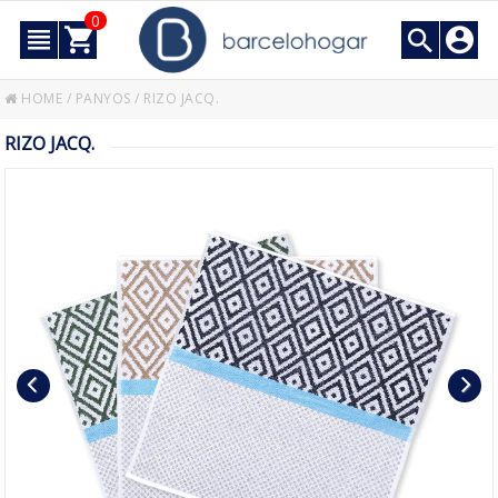
0
HOME
/
PANYOS
/
RIZO JACQ.
RIZO JACQ.