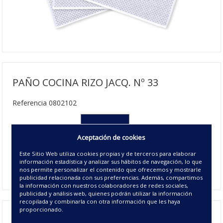
PAÑO COCINA RIZO JACQ. Nº 33
Referencia 0802102
050X50 cm
Aceptación de cookies
2.75€ | 144 u/c.
Este Sitio Web utiliza cookies propias y de terceros para elaborar
Disponible
información estadística y analizar sus hábitos de navegación, lo que
00 - UNICO
nos permite personalizar el contenido que ofrecemos y mostrarle
publicidad relacionada con sus preferencias. Además, compartimos
la información con nuestros colaboradores de redes sociales,
publicidad y análisis web, quienes podrán utilizar la información
recopilada y combinarla con otra información que les haya
proporcionado.