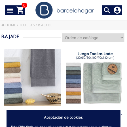
0
HOME
/
TOALLAS
/
R.A JADE
R.A JADE
RIZO JADE
JUEGO 3 TOALLAS R.A. -JADE-
Aceptación de cookies
(BIDE,LAV,BAÑO)
Este Sitio Web utiliza cookies propias y de terceros para elaborar