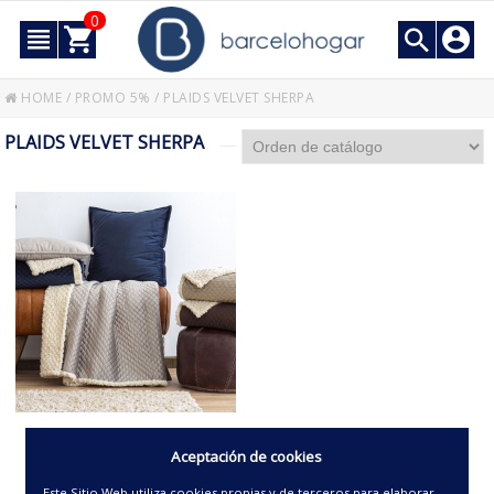
0
HOME
/
PROMO 5%
/
PLAIDS VELVET SHERPA
PLAIDS VELVET SHERPA
PLAID VELVET MICRO
Aceptación de cookies
SHERPA
Este Sitio Web utiliza cookies propias y de terceros para elaborar