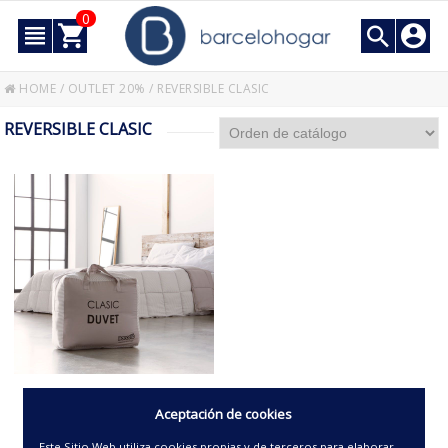
0
HOME
/
OUTLET 20%
/
REVERSIBLE CLASIC
REVERSIBLE CLASIC
DUVET NÓRDICO BICOLOR
Aceptación de cookies
REVERSIBLE -CLASIC-
Este Sitio Web utiliza cookies propias y de terceros para elaborar