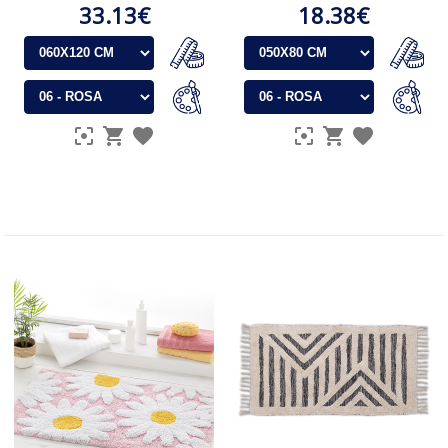
33.13€
18.38€