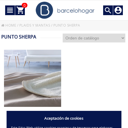
0
HOME
/
PLAIDS Y MANTAS
/
PUNTO SHERPA
PUNTO SHERPA
PLAID -DANUBIO-
Aceptación de cookies
Este Sitio Web utiliza cookies propias y de terceros para elaborar