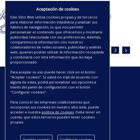
58.88€
Aceptación de cookies
Este Sitio Web utiliza cookies propias y de terceros
para elaborar información estadística y analizar sus
hábitos de navegación, lo que nos permite
personalizar el contenido que ofrecemos y mostrarle
publicidad relacionada con sus preferencias. Además,
compartimos la información con nuestros
‹
›
colaboradores de redes sociales, publicidad y análisis
1
2
3
web, quienes podrán utilizar la información recopilada
y combinarla con otra información que les haya
proporcionado.
Para aceptar su uso puede hacer click en el botón
"Aceptar cookies". Si usted no está de acuerdo con
ENLACES
alguna de estas, podrá personalizar sus opciones a
través del panel de configuración con el botón
"Configurar cookies".
CATÁLOGOS PDF
SOBRE NOSOTROS
Para conocer las empresas colaboradoras que
CONDICIONES DE ENVÍO Y ENTREGA
incorporan sus cookies en nuestro sitio web, puede
acceder a nuestra
política de cookies
. Debe tener en
POLÍTICA DE DEVOLUCIONES
cuenta, que estos terceros pueden tener cookies
AVISO LEGAL
propias.
CONDICIONES DE COMPRA
POLÍTICA DE PRIVACIDAD
Aceptar cookies
Configurar cookies