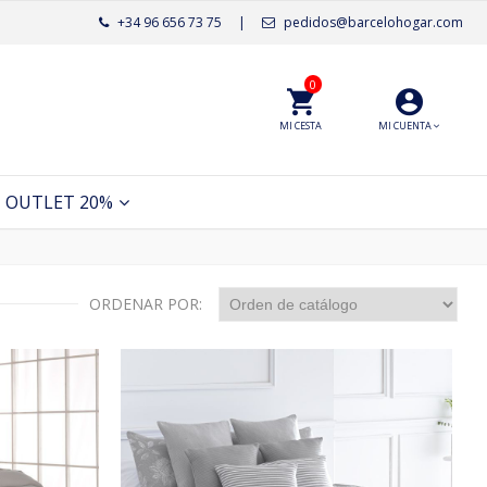
+34 96 656 73 75
|
pedidos@barcelohogar.com
0
MI CESTA
MI CUENTA
OUTLET 20%
ORDENAR POR: