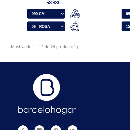
58.88€
Mostrando 1 - 12 de 26 producto(s).