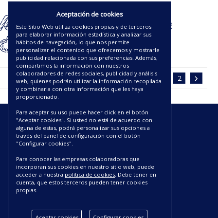
12.38€
Aceptación de cookies
Este Sitio Web utiliza cookies propias y de terceros
para elaborar información estadística y analizar sus
hábitos de navegación, lo que nos permite
personalizar el contenido que ofrecemos y mostrarle
publicidad relacionada con sus preferencias. Además,
compartimos la información con nuestros
‹
›
colaboradores de redes sociales, publicidad y análisis
1
2
web, quienes podrán utilizar la información recopilada
y combinarla con otra información que les haya
proporcionado.
Para aceptar su uso puede hacer click en el botón
"Aceptar cookies". Si usted no está de acuerdo con
ENLACES
alguna de estas, podrá personalizar sus opciones a
través del panel de configuración con el botón
"Configurar cookies".
CATÁLOGOS PDF
SOBRE NOSOTROS
Para conocer las empresas colaboradoras que
CONDICIONES DE ENVÍO Y ENTREGA
incorporan sus cookies en nuestro sitio web, puede
acceder a nuestra
política de cookies
. Debe tener en
POLÍTICA DE DEVOLUCIONES
cuenta, que estos terceros pueden tener cookies
AVISO LEGAL
propias.
CONDICIONES DE COMPRA
POLÍTICA DE PRIVACIDAD
Aceptar cookies
Configurar cookies