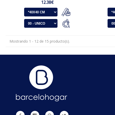
12.38€
Mostrando 1 - 12 de 15 producto(s).