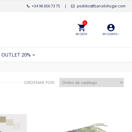
+34 96 656 73 75
|
pedidos@barcelohogar.com
0
MI CESTA
MI CUENTA
OUTLET 20%
ORDENAR POR: