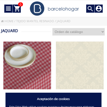
0
HOME
/
TEJIDO MANTEL RESINADO
/
JAQUARD
JAQUARD
TEJIDO MANTEL RESINADO
TEJIDO MANTEL RESINADO
Aceptación de cookies
JACQUARD VICHY
JACQUARD YUCA
Este Sitio Web utiliza cookies propias y de terceros para elaborar