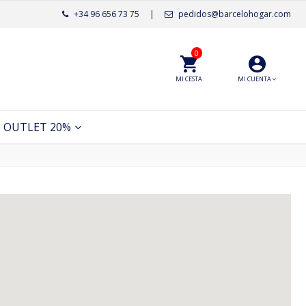
+34 96 656 73 75
|
pedidos@barcelohogar.com
0
MI CESTA
MI CUENTA
OUTLET 20%