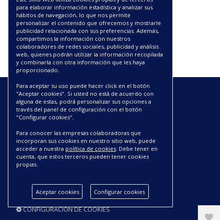
para elaborar información estadística y analizar sus
hábitos de navegación, lo que nos permite
personalizar el contenido que ofrecemos y mostrarle
publicidad relacionada con sus preferencias. Además,
compartimos la información con nuestros
colaboradores de redes sociales, publicidad y análisis
web, quienes podrán utilizar la información recopilada
y combinarla con otra información que les haya
proporcionado.
Para aceptar su uso puede hacer click en el botón
"Aceptar cookies". Si usted no está de acuerdo con
ENLACES
alguna de estas, podrá personalizar sus opciones a
través del panel de configuración con el botón
"Configurar cookies".
CATÁLOGOS PDF
SOBRE NOSOTROS
Para conocer las empresas colaboradoras que
CONDICIONES DE ENVÍO Y ENTREGA
incorporan sus cookies en nuestro sitio web, puede
acceder a nuestra
política de cookies
. Debe tener en
POLÍTICA DE DEVOLUCIONES
cuenta, que estos terceros pueden tener cookies
AVISO LEGAL
propias.
CONDICIONES DE COMPRA
POLÍTICA DE PRIVACIDAD
Aceptar cookies
Configurar cookies
POLÍTICA DE COOKIES
CONFIGURACIÓN DE COOKIES