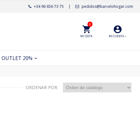
+34 96 656 73 75
|
pedidos@barcelohogar.com
0
MI CESTA
MI CUENTA
OUTLET 20%
ORDENAR POR: