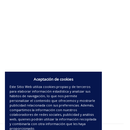
Aceptación de cookies
Este Sitio Web utiliza cookies propias y de terceros
para elaborar información estadística y analizar sus
hábitos de navegación, lo que nos permite
personalizar el contenido que ofrecemos y mostrarle
publicidad relacionada con sus preferencias. Además,
compartimos la información con nuestros
colaboradores de redes sociales, publicidad y análisis
web, quienes podrán utilizar la información recopilada
y combinarla con otra información que les haya
proporcionado.