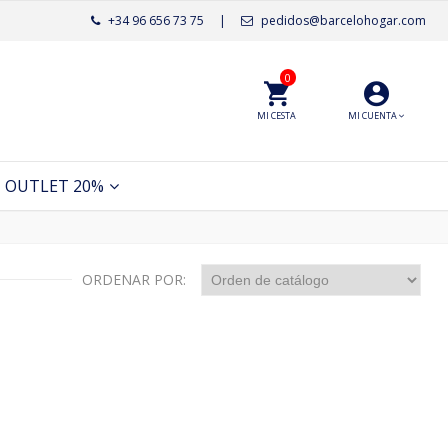
+34 96 656 73 75
|
pedidos@barcelohogar.com
0
MI CESTA
MI CUENTA
OUTLET 20%
ORDENAR POR: