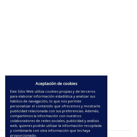
Aceptación de cookies
Este Sitio Web utiliza cookies propias y de terceros
para elaborar información estadística y analizar sus
hábitos de navegación, lo que nos permite
personalizar el contenido que ofrecemos y mostrarle
publicidad relacionada con sus preferencias. Además,
compartimos la información con nuestros
colaboradores de redes sociales, publicidad y análisis
web, quienes podrán utilizar la información recopilada
y combinarla con otra información que les haya
proporcionado.