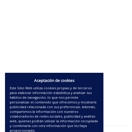
Aceptación de cookies
Este Sitio Web utiliza cookies propias y de terceros
para elaborar información estadística y analizar sus
hábitos de navegación, lo que nos permite
personalizar el contenido que ofrecemos y mostrarle
publicidad relacionada con sus preferencias. Además,
compartimos la información con nuestros
colaboradores de redes sociales, publicidad y análisis
web, quienes podrán utilizar la información recopilada
y combinarla con otra información que les haya
proporcionado.