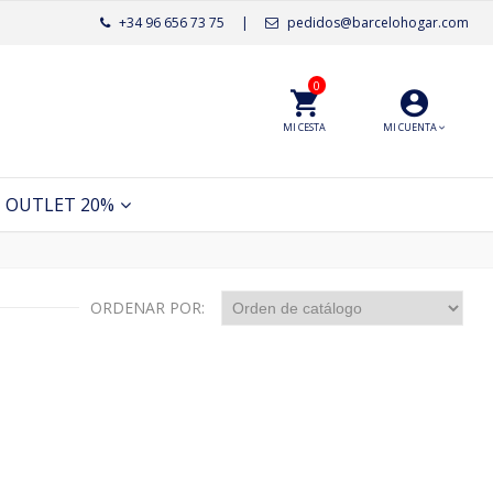
+34 96 656 73 75
|
pedidos@barcelohogar.com
0
MI CESTA
MI CUENTA
OUTLET 20%
ORDENAR POR: