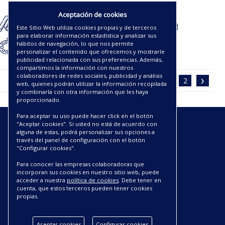
5.00€
Aceptación de cookies
Este Sitio Web utiliza cookies propias y de terceros
para elaborar información estadística y analizar sus
hábitos de navegación, lo que nos permite
personalizar el contenido que ofrecemos y mostrarle
publicidad relacionada con sus preferencias. Además,
compartimos la información con nuestros
‹
›
colaboradores de redes sociales, publicidad y análisis
1
2
web, quienes podrán utilizar la información recopilada
y combinarla con otra información que les haya
proporcionado.
Para aceptar su uso puede hacer click en el botón
"Aceptar cookies". Si usted no está de acuerdo con
ENLACES
alguna de estas, podrá personalizar sus opciones a
través del panel de configuración con el botón
"Configurar cookies".
CATÁLOGOS PDF
SOBRE NOSOTROS
Para conocer las empresas colaboradoras que
CONDICIONES DE ENVÍO Y ENTREGA
incorporan sus cookies en nuestro sitio web, puede
acceder a nuestra
política de cookies
. Debe tener en
POLÍTICA DE DEVOLUCIONES
cuenta, que estos terceros pueden tener cookies
AVISO LEGAL
propias.
CONDICIONES DE COMPRA
POLÍTICA DE PRIVACIDAD
Aceptar cookies
Configurar cookies