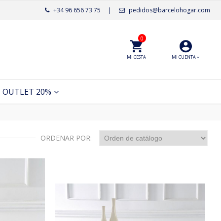
+34 96 656 73 75
|
pedidos@barcelohogar.com
0
MI CESTA
MI CUENTA
OUTLET 20%
ORDENAR POR: