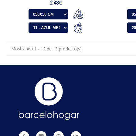
2.48€
Mostrando 1 - 12 de 13 producto(s).