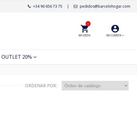
+34 96 656 73 75
|
pedidos@barcelohogar.com
0
MI CESTA
MI CUENTA
OUTLET 20%
ORDENAR POR: