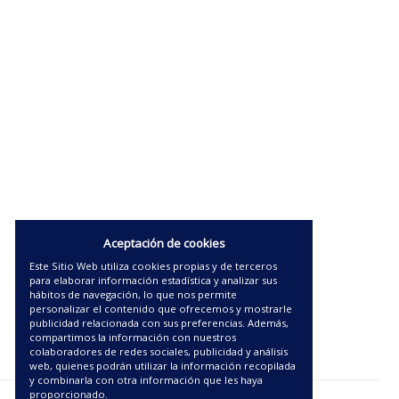
Aceptación de cookies
Este Sitio Web utiliza cookies propias y de terceros
para elaborar información estadística y analizar sus
hábitos de navegación, lo que nos permite
personalizar el contenido que ofrecemos y mostrarle
publicidad relacionada con sus preferencias. Además,
compartimos la información con nuestros
colaboradores de redes sociales, publicidad y análisis
web, quienes podrán utilizar la información recopilada
y combinarla con otra información que les haya
proporcionado.