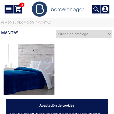
0
HOME
/
PROMO 5%
/
MANTAS
MANTAS
MANTA DE CAMA -BASIC-
Aceptación de cookies
Este Sitio Web utiliza cookies propias y de terceros para elaborar