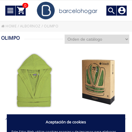
0
HOME
/
ALBORNOZ
/
OLIMPO
OLIMPO
ALBORNOZ CON CAPUCHA -
ALBORNOZ CON CAPUCHA -
Aceptación de cookies
OLIMPO-
OLIMPO-100% ALG.(CAJA)
Este Sitio Web utiliza cookies propias y de terceros para elaborar