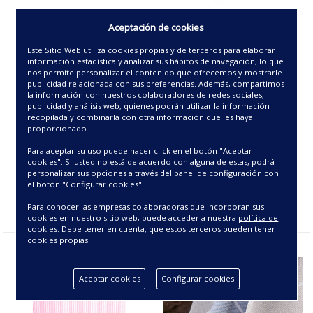
Aceptación de cookies
PAÑO VAJILLA 2/C 50X50
PAÑO COCINA -BERLIN-
CMS.
Este Sitio Web utiliza cookies propias y de terceros para elaborar
información estadística y analizar sus hábitos de navegación, lo que
nos permite personalizar el contenido que ofrecemos y mostrarle
2.48€
2.48€
publicidad relacionada con sus preferencias. Además, compartimos
la información con nuestros colaboradores de redes sociales,
publicidad y análisis web, quienes podrán utilizar la información
recopilada y combinarla con otra información que les haya
proporcionado.
Para aceptar su uso puede hacer click en el botón "Aceptar
cookies". Si usted no está de acuerdo con alguna de estas, podrá
personalizar sus opciones a través del panel de configuración con
el botón "Configurar cookies".
Para conocer las empresas colaboradoras que incorporan sus
cookies en nuestro sitio web, puede acceder a nuestra
política de
cookies
. Debe tener en cuenta, que estos terceros pueden tener
cookies propias.
Aceptar cookies
Configurar cookies