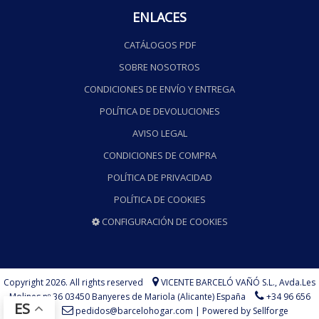
ENLACES
CATÁLOGOS PDF
SOBRE NOSOTROS
CONDICIONES DE ENVÍO Y ENTREGA
POLÍTICA DE DEVOLUCIONES
AVISO LEGAL
CONDICIONES DE COMPRA
POLÍTICA DE PRIVACIDAD
POLÍTICA DE COOKIES
CONFIGURACIÓN DE COOKIES
Copyright 2026. All rights reserved
VICENTE BARCELÓ VAÑÓ S.L.,
Avda.Les
Molines nº 36 03450 Banyeres de Mariola (Alicante) España
+34 96 656
ES
73 75
pedidos@barcelohogar.com
|
Powered by Sellforge