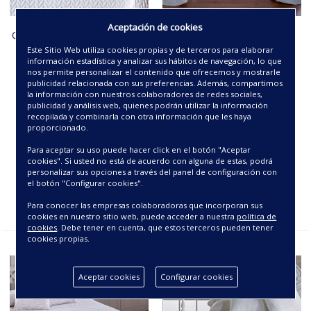
Aceptación de cookies
COLCHA JACQUARD -ESPIGA-
COLCHA JACQUARD -
CALGARY-
Este Sitio Web utiliza cookies propias y de terceros para elaborar
información estadística y analizar sus hábitos de navegación, lo que
nos permite personalizar el contenido que ofrecemos y mostrarle
58.88€
58.88€
publicidad relacionada con sus preferencias. Además, compartimos
la información con nuestros colaboradores de redes sociales,
publicidad y análisis web, quienes podrán utilizar la información
recopilada y combinarla con otra información que les haya
proporcionado.
Para aceptar su uso puede hacer click en el botón "Aceptar
cookies". Si usted no está de acuerdo con alguna de estas, podrá
personalizar sus opciones a través del panel de configuración con
el botón "Configurar cookies".
Para conocer las empresas colaboradoras que incorporan sus
cookies en nuestro sitio web, puede acceder a nuestra
política de
cookies
. Debe tener en cuenta, que estos terceros pueden tener
cookies propias.
Aceptar cookies
Configurar cookies