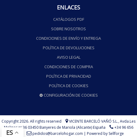
ENLACES
CATÁLOGOS PDF
SOBRE NOSOTROS
CONDICIONES DE ENVÍO Y ENTREGA
POLÍTICA DE DEVOLUCIONES
AVISO LEGAL
CONDICIONES DE COMPRA
POLÍTICA DE PRIVACIDAD
POLÍTICA DE COOKIES
CONFIGURACIÓN DE COOKIES
Copyright 2026. All rights reserved
VICENTE BARCELÓ VAÑÓ S.L.,
Avda.Les
Molines nº 36 03450 Banyeres de Mariola (Alicante) España
+34 96 656
ES
73 75
pedidos@barcelohogar.com
|
Powered by Sellforge