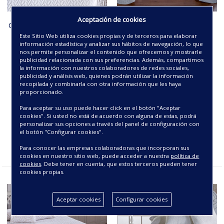
Aceptación de cookies
COLCHA JACQUARD -ESPIGA-
COLCHA JACQUARD -
CALGARY-
Este Sitio Web utiliza cookies propias y de terceros para elaborar
información estadística y analizar sus hábitos de navegación, lo que
nos permite personalizar el contenido que ofrecemos y mostrarle
58.88€
58.88€
publicidad relacionada con sus preferencias. Además, compartimos
la información con nuestros colaboradores de redes sociales,
publicidad y análisis web, quienes podrán utilizar la información
recopilada y combinarla con otra información que les haya
proporcionado.
Para aceptar su uso puede hacer click en el botón "Aceptar
cookies". Si usted no está de acuerdo con alguna de estas, podrá
personalizar sus opciones a través del panel de configuración con
el botón "Configurar cookies".
Para conocer las empresas colaboradoras que incorporan sus
cookies en nuestro sitio web, puede acceder a nuestra
política de
cookies
. Debe tener en cuenta, que estos terceros pueden tener
cookies propias.
Aceptar cookies
Configurar cookies