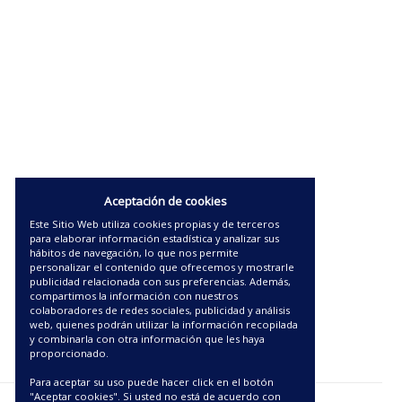
Aceptación de cookies
Este Sitio Web utiliza cookies propias y de terceros
para elaborar información estadística y analizar sus
hábitos de navegación, lo que nos permite
personalizar el contenido que ofrecemos y mostrarle
publicidad relacionada con sus preferencias. Además,
compartimos la información con nuestros
colaboradores de redes sociales, publicidad y análisis
web, quienes podrán utilizar la información recopilada
y combinarla con otra información que les haya
proporcionado.
Para aceptar su uso puede hacer click en el botón
"Aceptar cookies". Si usted no está de acuerdo con