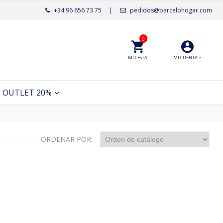
+34 96 656 73 75
|
pedidos@barcelohogar.com
0
MI CESTA
MI CUENTA
OUTLET 20%
ORDENAR POR: