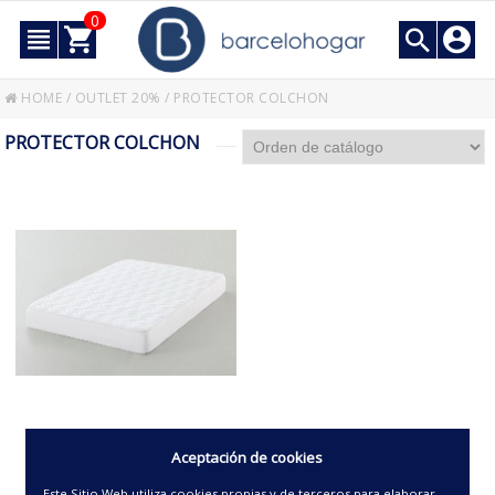
0
HOME
/
OUTLET 20%
/
PROTECTOR COLCHON
PROTECTOR COLCHON
CUBRECOLCHON -CIELO-
Aceptación de cookies
Este Sitio Web utiliza cookies propias y de terceros para elaborar