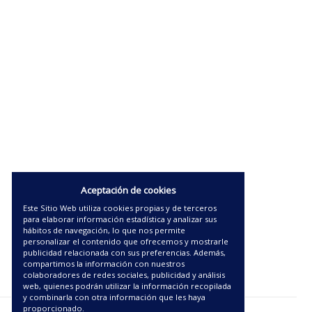
Aceptación de cookies
Este Sitio Web utiliza cookies propias y de terceros
para elaborar información estadística y analizar sus
hábitos de navegación, lo que nos permite
personalizar el contenido que ofrecemos y mostrarle
publicidad relacionada con sus preferencias. Además,
compartimos la información con nuestros
colaboradores de redes sociales, publicidad y análisis
web, quienes podrán utilizar la información recopilada
y combinarla con otra información que les haya
proporcionado.