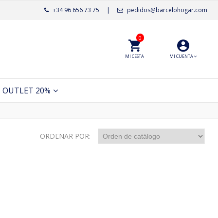
+34 96 656 73 75
|
pedidos@barcelohogar.com
0
MI CESTA
MI CUENTA
OUTLET 20%
ORDENAR POR: