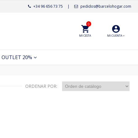
+34 96 656 73 75
|
pedidos@barcelohogar.com
0
MI CESTA
MI CUENTA
OUTLET 20%
ORDENAR POR: