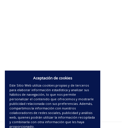
Aceptación de cookies
Este Sitio Web utiliza cookies propias y de terceros
para elaborar información estadística y analizar sus
hábitos de navegación, lo que nos permite
personalizar el contenido que ofrecemos y mostrarle
publicidad relacionada con sus preferencias. Además,
compartimos la información con nuestros
colaboradores de redes sociales, publicidad y análisis
web, quienes podrán utilizar la información recopilada
y combinarla con otra información que les haya
proporcionado.