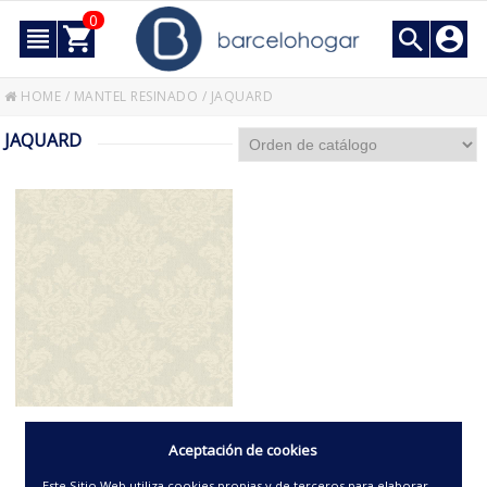
0
HOME
/
MANTEL RESINADO
/
JAQUARD
JAQUARD
MANTEL RESINADO
Aceptación de cookies
JACQUARD YUCA
Este Sitio Web utiliza cookies propias y de terceros para elaborar