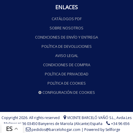
ENLACES
CATÁLOGOS PDF
SOBRE NOSOTROS
CONDICIONES DE ENVÍO Y ENTREGA
POLÍTICA DE DEVOLUCIONES
AVISO LEGAL
CONDICIONES DE COMPRA
POLÍTICA DE PRIVACIDAD
POLÍTICA DE COOKIES
CONFIGURACIÓN DE COOKIES
Copyright 2026. All rights reserved
VICENTE BARCELÓ VAÑÓ S.L.,
Avda.Les
Molines nº 36 03450 Banyeres de Mariola (Alicante) España
+34 96 656
ES
73 75
pedidos@barcelohogar.com
|
Powered by Sellforge