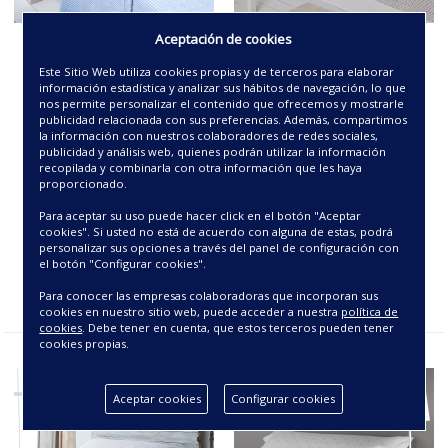
Aceptación de cookies
JUEGO DE SÁBANAS
JUEGO DE SÁBANAS
FRANELA -CARLA-
FRANELA -DIONISIO-
Este Sitio Web utiliza cookies propias y de terceros para elaborar
información estadística y analizar sus hábitos de navegación, lo que
nos permite personalizar el contenido que ofrecemos y mostrarle
59.40€
51.75€
publicidad relacionada con sus preferencias. Además, compartimos
la información con nuestros colaboradores de redes sociales,
publicidad y análisis web, quienes podrán utilizar la información
recopilada y combinarla con otra información que les haya
proporcionado.
Para aceptar su uso puede hacer click en el botón "Aceptar
cookies". Si usted no está de acuerdo con alguna de estas, podrá
personalizar sus opciones a través del panel de configuración con
el botón "Configurar cookies".
Para conocer las empresas colaboradoras que incorporan sus
cookies en nuestro sitio web, puede acceder a nuestra
política de
cookies
. Debe tener en cuenta, que estos terceros pueden tener
cookies propias.
Aceptar cookies
Configurar cookies