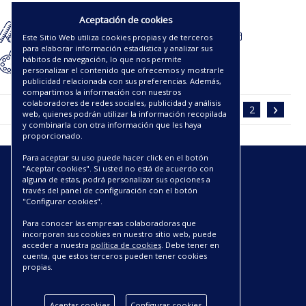
34.50€
Aceptación de cookies
Este Sitio Web utiliza cookies propias y de terceros
para elaborar información estadística y analizar sus
hábitos de navegación, lo que nos permite
personalizar el contenido que ofrecemos y mostrarle
publicidad relacionada con sus preferencias. Además,
compartimos la información con nuestros
‹
›
colaboradores de redes sociales, publicidad y análisis
1
2
web, quienes podrán utilizar la información recopilada
y combinarla con otra información que les haya
proporcionado.
Para aceptar su uso puede hacer click en el botón
"Aceptar cookies". Si usted no está de acuerdo con
ENLACES
alguna de estas, podrá personalizar sus opciones a
través del panel de configuración con el botón
"Configurar cookies".
CATÁLOGOS PDF
SOBRE NOSOTROS
Para conocer las empresas colaboradoras que
CONDICIONES DE ENVÍO Y ENTREGA
incorporan sus cookies en nuestro sitio web, puede
acceder a nuestra
política de cookies
. Debe tener en
POLÍTICA DE DEVOLUCIONES
cuenta, que estos terceros pueden tener cookies
AVISO LEGAL
propias.
CONDICIONES DE COMPRA
POLÍTICA DE PRIVACIDAD
Aceptar cookies
Configurar cookies