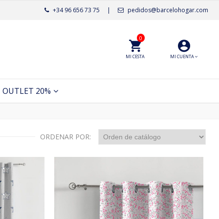
+34 96 656 73 75
|
pedidos@barcelohogar.com
0
MI CESTA
MI CUENTA
OUTLET 20%
ORDENAR POR: