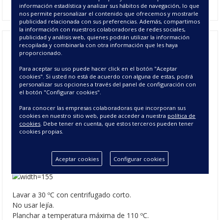
información estadística y analizar sus hábitos de navegación, lo que
nos permite personalizar el contenido que ofrecemos y mostrarle
publicidad relacionada con sus preferencias. Además, compartimos
la información con nuestros colaboradores de redes sociales,
publicidad y análisis web, quienes podrán utilizar la información
recopilada y combinarla con otra información que les haya
proporcionado.
Funda de Cojín Jacquard Trípoli -
Para aceptar su uso puede hacer click en el botón "Aceptar
Cojines Jacquard Decoración
cookies". Si usted no está de acuerdo con alguna de estas, podrá
personalizar sus opciones a través del panel de configuración con
el botón "Configurar cookies".
CARACTERÍSTICAS DE LOS
Para conocer las empresas colaboradoras que incorporan sus
COJINES TRÍPOLI
cookies en nuestro sitio web, puede acceder a nuestra
política de
cookies
. Debe tener en cuenta, que estos terceros pueden tener
Composición: 70% Poliéster - 30% Algodón
cookies propias.
Colores: 01 Blanco, 02 Crema y 27 Perla.
Medidas: 50x50 cm.
Instrucciones de Lavado
Aceptar cookies
Configurar cookies
Lavar a 30 ºC con centrifugado corto.
No usar lejía.
Planchar a temperatura máxima de 110 ºC.