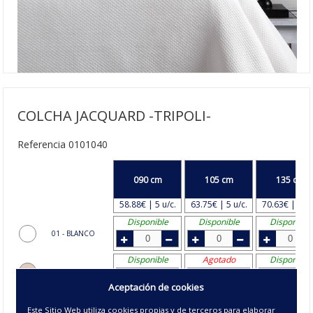
COLCHA JACQUARD -TRIPOLI-
Referencia 0101040
090 cm
105 cm
135 cm
58.88€ | 5 u/c.
63.75€ | 5 u/c.
70.63€ | 4 u/
Disponible
Disponible
Disponible
01 - BLANCO
Disponible
Agotado
Disponible
02 - CREMA
Aceptación de cookies
Agotado
Disponible
Agotado
27 - PERLA
Este Sitio Web utiliza cookies propias y de terceros para elaborar