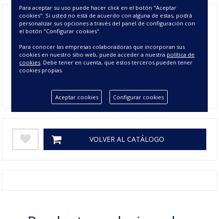
Para aceptar su uso puede hacer click en el botón "Aceptar
cookies". Si usted no está de acuerdo con alguna de estas, podrá
personalizar sus opciones a través del panel de configuración con
el botón "Configurar cookies".
Composición
25% TEXTIL - 75% FOAM
Para conocer las empresas colaboradoras que incorporan sus
Tamaño
140 cms, 65 cms
cookies en nuestro sitio web, puede acceder a nuestra
política de
cookies
. Debe tener en cuenta, que estos terceros pueden tener
Colores
GRIS, NEGRO, TAUPE
cookies propias.
Gramage
0
Aceptar cookies
Configurar cookies
VOLVER AL CATÁLOGO