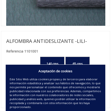
ALFOMBRA ANTIDESLIZANTE -LILI-
Referencia 1101001
140 cms
65 cms
Aceptación de cookies
36.75€ | 25 u/c.
18.38€ | 25 u/c.
Agotado
Disponible
Este Sitio Web utiliza cookies propias y de terceros para elaborar
22 - NEGRO
información estadística y analizar sus hábitos de navegación, lo que
nos permite personalizar el contenido que ofrecemos y mostrarle
publicidad relacionada con sus preferencias. Además, compartimos
Agotado
la información con nuestros colaboradores de redes sociales,
69 - TAUPE
publicidad y análisis web, quienes podrán utilizar la información
recopilada y combinarla con otra información que les haya
proporcionado.