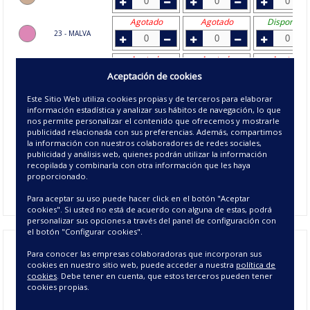
Agotado
Agotado
Disponible
23 - MALVA
Agotado
Agotado
Agotado
25 - MARINO
Aceptación de cookies
Disponible
Disponible
Disponible
Este Sitio Web utiliza cookies propias y de terceros para elaborar
26 - GRIS
información estadística y analizar sus hábitos de navegación, lo que
nos permite personalizar el contenido que ofrecemos y mostrarle
publicidad relacionada con sus preferencias. Además, compartimos
Disponible
Disponible
Disponible
la información con nuestros colaboradores de redes sociales,
33 - AGUAMARINA
publicidad y análisis web, quienes podrán utilizar la información
recopilada y combinarla con otra información que les haya
Agotado
Disponible
Disponible
proporcionado.
77 - PIEDRA
Para aceptar su uso puede hacer click en el botón "Aceptar
cookies". Si usted no está de acuerdo con alguna de estas, podrá
personalizar sus opciones a través del panel de configuración con
el botón "Configurar cookies".
La
Colcha Bouti Reversible Lino
, una colcha confeccionado
Para conocer las empresas colaboradoras que incorporan sus
con tela de 100% microfibra de poliéster y un relleno de 160
cookies en nuestro sitio web, puede acceder a nuestra
política de
cookies
. Debe tener en cuenta, que estos terceros pueden tener
gr/m²
100% poliéster. Dibujo de lino sobre fondo liso. Está
cookies propias.
fabricado en cinco medidas de cama y 8 colores. Se
suminstra con 1 ó 2 cojines 50x70 según medida de cama.