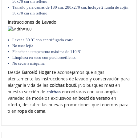
50x70 cm sin relleno.
Tamaño para camas de 180 cm: 280x270 cm. Incluye 2 funda de cojín
50x70 cm sin relleno.
Instrucciones de Lavado
Lavar a 30 ºC con centrifugado corto.
No usar lejía.
Planchar a temperatura máxima de 110 ºC.
Limpieza en seco con percloroetileno.
No secar a máquina
Desde
Barceló Hogar
te aconsejamos que sigas
atentamente las instrucciones de lavado y conservación para
alargar la vida de las
colchas boutí
. ¡No busques más! en
nuestra sección de
encontraras con una amplia
colchas
variedad de modelos exclusivos en
boutí de verano
en
oferta, descubre las nuevas promociones que tenemos para
ti en
ropa de cama
.