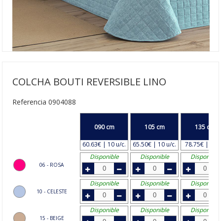
COLCHA BOUTI REVERSIBLE LINO
Referencia 0904088
090 cm
105 cm
135 cm
60.63€ | 10 u/c.
65.50€ | 10 u/c.
78.75€ | 8 u/
Disponible
Disponible
Disponible
06 - ROSA
Disponible
Disponible
Disponible
10 - CELESTE
Disponible
Disponible
Disponible
15 - BEIGE