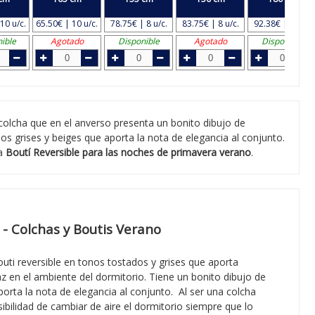
10 u/c.
65.50€ | 10 u/c.
78.75€ | 8 u/c.
83.75€ | 8 u/c.
92.38€ | 8 u/c.
ible
Agotado
Disponible
Agotado
Disponible
olcha que en el anverso presenta un bonito dibujo de
 grises y beiges que aporta la nota de elegancia al conjunto.
na
Boutí Reversible para las noches de primavera verano
.
 - Colchas y Boutis Verano
outi reversible en tonos tostados y grises que aporta
az en el ambiente del dormitorio. Tiene un bonito dibujo de
rta la nota de elegancia al conjunto. Al ser una colcha
ibilidad de cambiar de aire el dormitorio siempre que lo