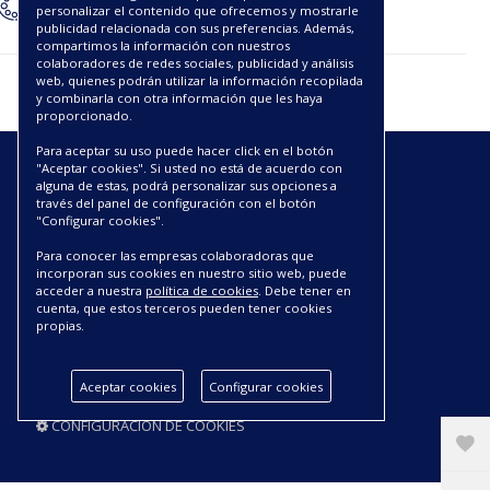
personalizar el contenido que ofrecemos y mostrarle
publicidad relacionada con sus preferencias. Además,
compartimos la información con nuestros
colaboradores de redes sociales, publicidad y análisis
web, quienes podrán utilizar la información recopilada
y combinarla con otra información que les haya
proporcionado.
Para aceptar su uso puede hacer click en el botón
"Aceptar cookies". Si usted no está de acuerdo con
ENLACES
alguna de estas, podrá personalizar sus opciones a
través del panel de configuración con el botón
"Configurar cookies".
CATÁLOGOS PDF
SOBRE NOSOTROS
Para conocer las empresas colaboradoras que
CONDICIONES DE ENVÍO Y ENTREGA
incorporan sus cookies en nuestro sitio web, puede
acceder a nuestra
política de cookies
. Debe tener en
POLÍTICA DE DEVOLUCIONES
cuenta, que estos terceros pueden tener cookies
AVISO LEGAL
propias.
CONDICIONES DE COMPRA
POLÍTICA DE PRIVACIDAD
Aceptar cookies
Configurar cookies
POLÍTICA DE COOKIES
CONFIGURACIÓN DE COOKIES