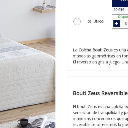
60.63€ | 
Dispon
00 - UNICO
La
Colcha Bouti Zeus
es una c
mandalas geométricas en tonos
El reverso en gris a juego. U
Bouti Zeus Reversible
El bouti Zeus es una colcha b
sensación de tranquilidad y p
mandalas concéntricos que apo
reversible te ofrecemos la pos