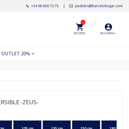
+34 96 656 73 75
|
pedidos@barcelohogar.com
0
MI CESTA
MI CUENTA
OUTLET 20%
RSIBLE -ZEUS-
cm
105 cm
135 cm
150 cm
180 cm