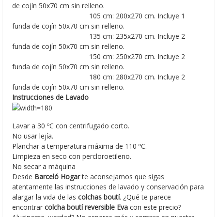
de cojín 50x70 cm sin relleno.
Tamaño para camas de
105 cm: 200x270 cm. Incluye 1
funda de cojín 50x70 cm sin relleno.
Tamaño para camas de
135 cm: 235x270 cm. Incluye 2
funda de cojín 50x70 cm sin relleno.
Tamaño para camas de
150 cm: 250x270 cm. Incluye 2
funda de cojín 50x70 cm sin relleno.
Tamaño para camas de
180 cm: 280x270 cm. Incluye 2
funda de cojín 50x70 cm sin relleno.
Instrucciones de Lavado
Lavar a 30 ºC con centrifugado corto.
No usar lejía.
Planchar a temperatura máxima de 110 ºC.
Limpieza en seco con percloroetileno.
No secar a máquina
Desde
Barceló Hogar
te aconsejamos que sigas
atentamente las instrucciones de lavado y conservación para
alargar la vida de las
colchas boutí
. ¿Qué te parece
encontrar
colcha boutí reversible Eva
con este precio?