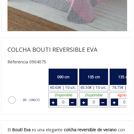
COLCHA BOUTI REVERSIBLE EVA
Referencia 0904075
090 cm
105 cm
135 cm
60.63€ | 10 u/c.
65.50€ | 10 u/c.
78.75€ | 8 u/
Disponible
Disponible
Agotado
00 - UNICO
El
Boutí Eva
es una elegante
colcha reversible de verano
con