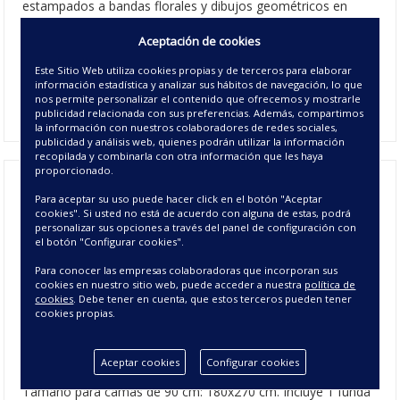
estampados a bandas florales y dibujos geométricos en
tono rosa y grises. Disponible en 4 medidas de cama y
Aceptación de cookies
dependiendo del tamaño de
colcha boutí
que elijas incluye
una o dos fundas de cojín de 50x70 cm a juego. Dale un
Este Sitio Web utiliza cookies propias y de terceros para elaborar
toque de aire fresco a la decoración de tu hogar al mejor
información estadística y analizar sus hábitos de navegación, lo que
precio online.
nos permite personalizar el contenido que ofrecemos y mostrarle
publicidad relacionada con sus preferencias. Además, compartimos
la información con nuestros colaboradores de redes sociales,
publicidad y análisis web, quienes podrán utilizar la información
recopilada y combinarla con otra información que les haya
proporcionado.
Para aceptar su uso puede hacer click en el botón "Aceptar
Colcha Boutí Reversible Eva - Colcha
cookies". Si usted no está de acuerdo con alguna de estas, podrá
personalizar sus opciones a través del panel de configuración con
de Verano
el botón "Configurar cookies".
Para conocer las empresas colaboradoras que incorporan sus
CARACTERÍSTICAS DE LA COLCHA BOUTÍ
cookies en nuestro sitio web, puede acceder a nuestra
política de
cookies
. Debe tener en cuenta, que estos terceros pueden tener
REVERSIBLE EVA
cookies propias.
Composición colcha: 100% microfibra de poliéster
Composición relleno: 160 gr/m²
100% poliéster
Aceptar cookies
Configurar cookies
Color: Único
Tamaño para camas de 90 cm: 180x270 cm. Incluye 1 funda