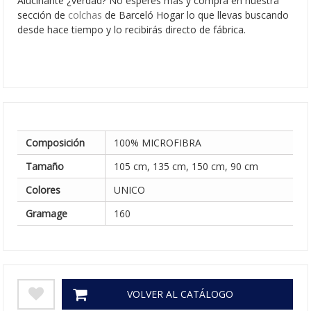
Alucinante ¿verdad? No esperes más y compra en nuestra
sección de
colchas
de Barceló Hogar lo que llevas buscando
desde hace tiempo y lo recibirás directo de fábrica.
Colección: Primavera-Verano 2020
Composición
100% MICROFIBRA
Tamaño
105 cm, 135 cm, 150 cm, 90 cm
Colores
UNICO
Gramage
160
VOLVER AL CATÁLOGO