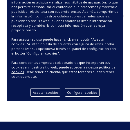
¿QUÉ HA PASADO?
información estadística y analizar sus hábitos de navegación, lo que
nos permite personalizar el contenido que ofrecemos y mostrarle
publicidad relacionada con sus preferencias. Además, compartimos
Puede que hayamos renombrado o movido
la información con nuestros colaboradores de redes sociales,
esta página, o que no este disponible
publicidad y análisis web, quienes podrán utilizar la información
recopilada y combinarla con otra información que les haya
temporalmente. Revisa si has escrito
proporcionado.
correctamente la URL en el navegador.
Para aceptar su uso puede hacer click en el botón "Aceptar
¿Y AHORA QUÉ?
VUELVE A
cookies". Si usted no está de acuerdo con alguna de estas, podrá
personalizar sus opciones a través del panel de configuración con
NUESTRA
HOME
.
el botón "Configurar cookies".
Para conocer las empresas colaboradoras que incorporan sus
Si quieres puedes avisarnos en
cookies en nuestro sitio web, puede acceder a nuestra
política de
pedidos@barcelohogar.com
cookies
. Debe tener en cuenta, que estos terceros pueden tener
cookies propias.
Aceptar cookies
Configurar cookies