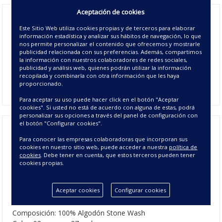
Aceptación de cookies
Colcha Jacquard Relax
, una elegante colcha tejida
Este Sitio Web utiliza cookies propias y de terceros para elaborar
en algodón 100% y acabado en Stone Wash. Presenta un
información estadística y analizar sus hábitos de navegación, lo que
dibujo de rombos en relieve con cuadro lateral en 5 medidas
nos permite personalizar el contenido que ofrecemos y mostrarle
y 3 colores lisos.
Colcha
Tejida Jacquard en color liso
para
publicidad relacionada con sus preferencias. Además, compartimos
la información con nuestros colaboradores de redes sociales,
que puedas decorar la habitación como más te guste.
publicidad y análisis web, quienes podrán utilizar la información
Puedes coordinarlos con los
Cojines Jacquard Relax
. Cojines
recopilada y combinarla con otra información que les haya
y rellenos no incluidos, se pueden adquirir por separado.
proporcionado.
Para aceptar su uso puede hacer click en el botón "Aceptar
cookies". Si usted no está de acuerdo con alguna de estas, podrá
personalizar sus opciones a través del panel de configuración con
el botón "Configurar cookies".
Para conocer las empresas colaboradoras que incorporan sus
Colcha Jacquard Relax - Colchas de
cookies en nuestro sitio web, puede acceder a nuestra
política de
cookies
. Debe tener en cuenta, que estos terceros pueden tener
Verano algodón 100%
cookies propias.
CARACTERÍSTICAS DE
Aceptar cookies
Configurar cookies
LA COLCHA JACQUARD RELAX
Composición: 100% Algodón Stone Wash