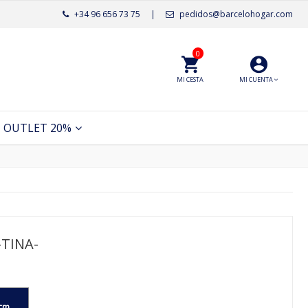
+34 96 656 73 75
|
pedidos@barcelohogar.com
0
MI CESTA
MI CUENTA
OUTLET 20%
TINA-
cm