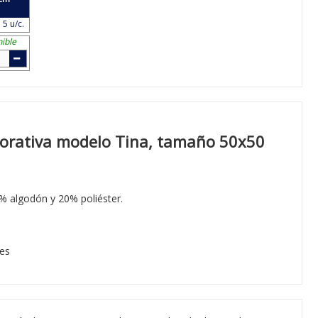
 5 u/c.
ible
corativa modelo Tina, tamaño 50x50
0% algodón y 20% poliéster.
les