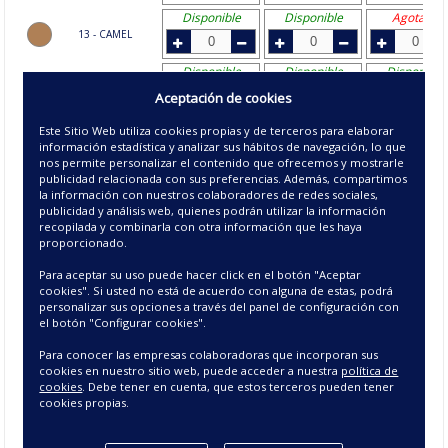
Disponible
Disponible
Agotado
13 - CAMEL
Disponible
Disponible
Disponible
15 - BEIGE
Aceptación de cookies
Disponible
Disponible
Disponible
Este Sitio Web utiliza cookies propias y de terceros para elaborar
21 - MARRON
información estadística y analizar sus hábitos de navegación, lo que
nos permite personalizar el contenido que ofrecemos y mostrarle
publicidad relacionada con sus preferencias. Además, compartimos
Disponible
Agotado
Agotado
la información con nuestros colaboradores de redes sociales,
23 - MALVA
publicidad y análisis web, quienes podrán utilizar la información
recopilada y combinarla con otra información que les haya
Disponible
Disponible
Disponible
proporcionado.
25 - MARINO
Para aceptar su uso puede hacer click en el botón "Aceptar
Agotado
Disponible
Disponible
cookies". Si usted no está de acuerdo con alguna de estas, podrá
26 - GRIS
personalizar sus opciones a través del panel de configuración con
el botón "Configurar cookies".
Disponible
Disponible
Disponible
Para conocer las empresas colaboradoras que incorporan sus
27 - PERLA
cookies en nuestro sitio web, puede acceder a nuestra
política de
cookies
. Debe tener en cuenta, que estos terceros pueden tener
Agotado
Agotado
Agotado
cookies propias.
33 - AGUAMARINA