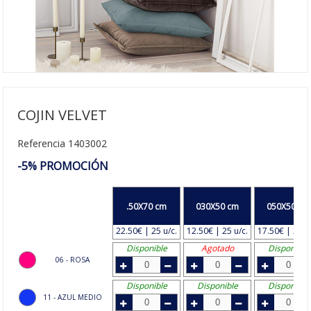
COJIN VELVET
Referencia 1403002
-5% PROMOCIÓN
.50X70 cm
030X50 cm
050X50 cm
22.50€ | 25 u/c.
12.50€ | 25 u/c.
17.50€ | 25 u
Disponible
Agotado
Disponible
06 - ROSA
Disponible
Disponible
Disponible
11 - AZUL MEDIO