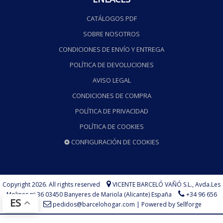
CATÁLOGOS PDF
SOBRE NOSOTROS
CONDICIONES DE ENVÍO Y ENTREGA
POLÍTICA DE DEVOLUCIONES
AVISO LEGAL
CONDICIONES DE COMPRA
POLÍTICA DE PRIVACIDAD
POLÍTICA DE COOKIES
CONFIGURACIÓN DE COOKIES
Copyright 2026. All rights reserved
VICENTE BARCELÓ VAÑÓ S.L.,
Avda.Les
Molines nº 36 03450 Banyeres de Mariola (Alicante) España
+34 96 656
ES
73 75
pedidos@barcelohogar.com
|
Powered by Sellforge