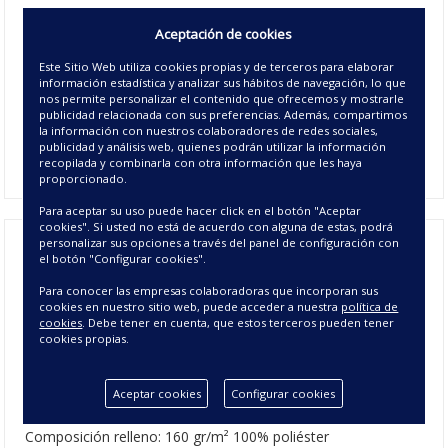
La
colcha boutí de verano Edgar
es una
Aceptación de cookies
elegante
boutí reversible
con estampado patchwork
y
reversible a juego con motivo floral sobre crema. Disponible
Este Sitio Web utiliza cookies propias y de terceros para elaborar
información estadística y analizar sus hábitos de navegación, lo que
en 5 medidas de cama y dependiendo del tamaño de
colcha
nos permite personalizar el contenido que ofrecemos y mostrarle
boutí
que elijas incluye una o dos fundas de cojín de 50x70
publicidad relacionada con sus preferencias. Además, compartimos
cm a juego.
Viste tu cama
con un toque de aire fresco a la
la información con nuestros colaboradores de redes sociales,
publicidad y análisis web, quienes podrán utilizar la información
decoración de tu hogar.
recopilada y combinarla con otra información que les haya
proporcionado.
Para aceptar su uso puede hacer click en el botón "Aceptar
cookies". Si usted no está de acuerdo con alguna de estas, podrá
personalizar sus opciones a través del panel de configuración con
el botón "Configurar cookies".
Colcha Boutí Reversible Edgar
Para conocer las empresas colaboradoras que incorporan sus
- Colchas Verano y Entretiempo
cookies en nuestro sitio web, puede acceder a nuestra
política de
cookies
. Debe tener en cuenta, que estos terceros pueden tener
cookies propias.
CARACTERÍSTICAS DE LA COLCHA BOUTÍ
REVERSIBLE EDGAR
Aceptar cookies
Configurar cookies
Composición colcha: 100% microfibra de poliéster
Composición relleno: 160 gr/m²
100% poliéster