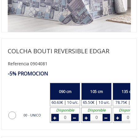
COLCHA BOUTI REVERSIBLE EDGAR
Referencia 0904081
-5% PROMOCION
090 cm
105 cm
135 cm
60.63€ | 10 u/c.
65.50€ | 10 u/c.
78.75€ | 8 u/
Disponible
Disponible
Disponible
00 - UNICO