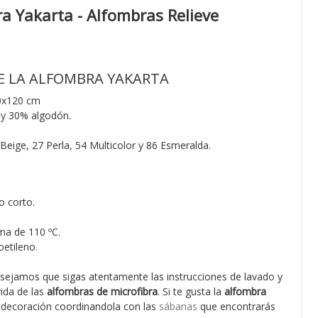
a Yakarta - Alfombras Relieve
E LA ALFOMBRA YAKARTA
0x120 cm
 y 30% algodón.
 Beige, 27 Perla, 54 Multicolor y 86 Esmeralda.
o corto.
ma de 110 ºC.
etileno.
sejamos que sigas atentamente las instrucciones de lavado y
vida de las
alfombras de microfibra
. Si te gusta la
alfombra
 decoración coordinandola con las
sábanas
que encontrarás