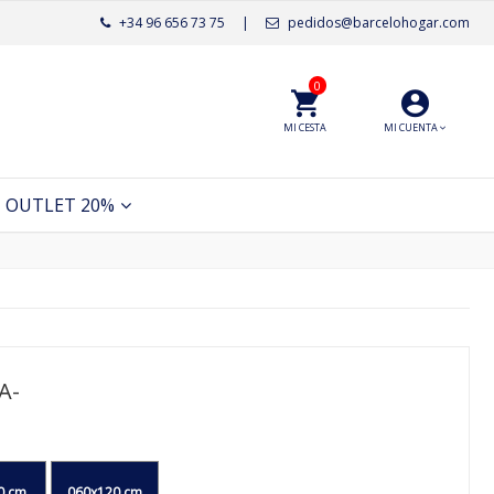
+34 96 656 73 75
|
pedidos@barcelohogar.com
0
MI CESTA
MI CUENTA
OUTLET 20%
A-
0 cm
060x120 cm