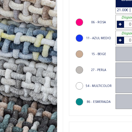
21.00€ | 
Dispon
06 - ROSA
Dispon
11 - AZUL MEDIO
15 - BEIGE
27 - PERLA
54 - MULTICOLOR
86 - ESMERALDA