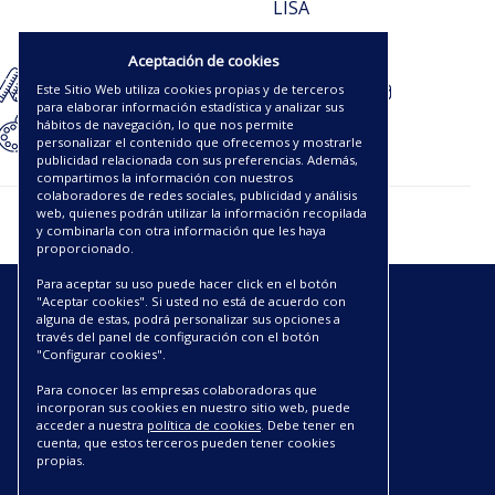
LISA
20.88€
Aceptación de cookies
Este Sitio Web utiliza cookies propias y de terceros
para elaborar información estadística y analizar sus
hábitos de navegación, lo que nos permite
personalizar el contenido que ofrecemos y mostrarle
publicidad relacionada con sus preferencias. Además,
compartimos la información con nuestros
colaboradores de redes sociales, publicidad y análisis
web, quienes podrán utilizar la información recopilada
y combinarla con otra información que les haya
proporcionado.
Para aceptar su uso puede hacer click en el botón
"Aceptar cookies". Si usted no está de acuerdo con
ENLACES
alguna de estas, podrá personalizar sus opciones a
través del panel de configuración con el botón
"Configurar cookies".
CATÁLOGOS PDF
SOBRE NOSOTROS
Para conocer las empresas colaboradoras que
incorporan sus cookies en nuestro sitio web, puede
CONDICIONES DE ENVÍO Y ENTREGA
acceder a nuestra
política de cookies
. Debe tener en
POLÍTICA DE DEVOLUCIONES
cuenta, que estos terceros pueden tener cookies
AVISO LEGAL
propias.
CONDICIONES DE COMPRA