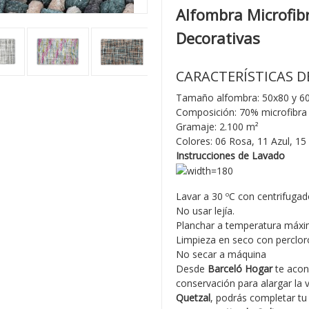
Alfombra Microfibr
Decorativas
CARACTERÍSTICAS D
Tamaño alfombra: 50x80 y 6
Composición: 70% microfibra
Gramaje: 2.100 m²
Colores: 06 Rosa, 11 Azul, 15
Instrucciones de Lavado
Lavar a 30 ºC con centrifugad
No usar lejía.
Planchar a temperatura máxi
Limpieza en seco con percloro
No secar a máquina
Desde
Barceló Hogar
te acon
conservación para alargar la 
Quetzal
, podrás completar tu