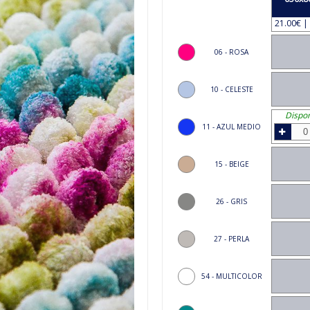
21.00€ | 
06 - ROSA
10 - CELESTE
Dispon
11 - AZUL MEDIO
15 - BEIGE
26 - GRIS
27 - PERLA
54 - MULTICOLOR