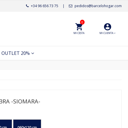
+34 96 656 73 75
|
pedidos@barcelohogar.com
0
MI CESTA
MI CUENTA
OUTLET 20%
BRA -SIOMARA-
0 cm
060x120 cm