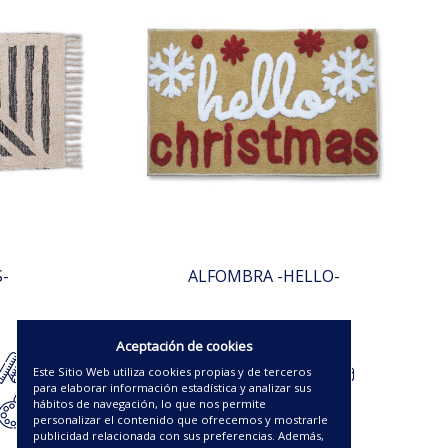
-
ALFOMBRA -HELLO-
21.00€
Aceptación de cookies
Este Sitio Web utiliza cookies propias y de terceros
para elaborar información estadística y analizar sus
hábitos de navegación, lo que nos permite
personalizar el contenido que ofrecemos y mostrarle
publicidad relacionada con sus preferencias. Además,