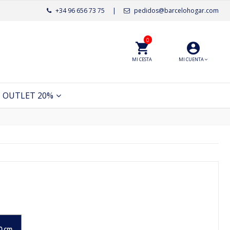
+34 96 656 73 75
|
pedidos@barcelohogar.com
0
MI CESTA
MI CUENTA
OUTLET 20%
0 cm