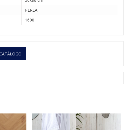
50x80 cm
PERLA
1600
 CATÁLOGO