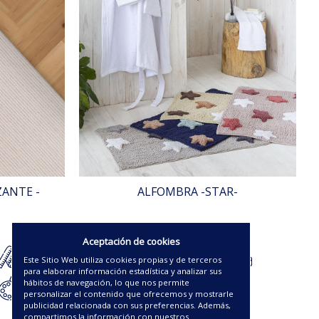
ANTE -
ALFOMBRA -STAR-
18.38€
Aceptación de cookies
Este Sitio Web utiliza cookies propias y de terceros
para elaborar información estadística y analizar sus
hábitos de navegación, lo que nos permite
personalizar el contenido que ofrecemos y mostrarle
publicidad relacionada con sus preferencias. Además,
compartimos la información con nuestros