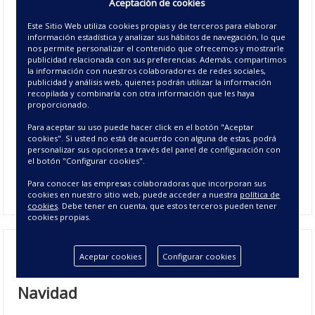
Aceptación de cookies
hogar, ideal para la temporada navideña. Con unas medidas
de 50x80 cm, está confeccionada con algodón 100%, lo que
Este Sitio Web utiliza cookies propias y de terceros para elaborar
le confiere una suavidad excepcional y una gran durabilidad.
información estadística y analizar sus hábitos de navegación, lo que
El diseño de esta
alfombra
presenta letras en blanco y rojo
nos permite personalizar el contenido que ofrecemos y mostrarle
publicidad relacionada con sus preferencias. Además, compartimos
que forman la frase
"Hello Christmas"
sobre un fondo beige.
la información con nuestros colaboradores de redes sociales,
Este alegre y cálido mensaje navideño añade un toque de
publicidad y análisis web, quienes podrán utilizar la información
encanto y espíritu festivo a cualquier habitación, ya sea en la
recopilada y combinarla con otra información que les haya
proporcionado.
entrada, en el baño o junto a la cama. La
Alfombra Hello
no
solo es decorativa, sino también práctica, ofreciendo una
Para aceptar su uso puede hacer click en el botón "Aceptar
superficie cómoda y acogedora para tus pies. Su confección
cookies". Si usted no está de acuerdo con alguna de estas, podrá
personalizar sus opciones a través del panel de configuración con
de alta calidad garantiza que mantendrá su aspecto y
el botón "Configurar cookies".
suavidad durante toda la temporada. Añade un toque de
alegría navideña a tu hogar con esta encantadora alfombra.
Para conocer las empresas colaboradoras que incorporan sus
cookies en nuestro sitio web, puede acceder a nuestra
política de
cookies
. Debe tener en cuenta, que estos terceros pueden tener
cookies propias.
Aceptar cookies
Configurar cookies
Alfombra Hello Christmas - Alfombras
Navidad