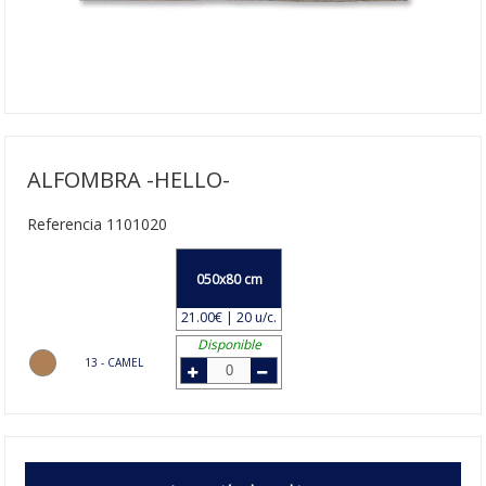
ALFOMBRA -HELLO-
Referencia 1101020
050x80 cm
21.00€ | 20 u/c.
Disponible
13 - CAMEL
La
Alfombra Hello
es una adición festiva y acogedora para tu