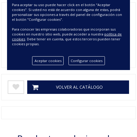
Para aceptar su uso puede hacer click en el botón "Aceptar
cookies". Si usted no está de acuerdo con alguna de estas, podrá
personalizar sus opciones a través del panel de configuración con
el botón "Configurar cookies".
Composición
100% POLIÉSTER
Para conocer las empresas colaboradoras que incorporan sus
Tamaño
065 cms, 140 cms
cookies en nuestro sitio web, puede acceder a nuestra
política de
cookies
. Debe tener en cuenta, que estos terceros pueden tener
Colores
BEIGE, NEGRO
cookies propias.
Gramage
420
Aceptar cookies
Configurar cookies
VOLVER AL CATÁLOGO