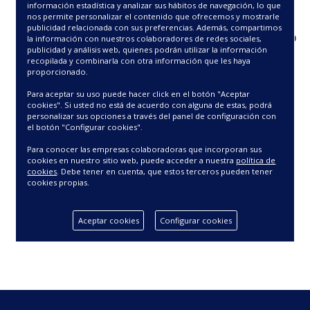
¿QUÉ HA PASADO?
información estadística y analizar sus hábitos de navegación, lo que
nos permite personalizar el contenido que ofrecemos y mostrarle
publicidad relacionada con sus preferencias. Además, compartimos
Puede que hayamos renombrado o movido
la información con nuestros colaboradores de redes sociales,
esta página, o que no este disponible
publicidad y análisis web, quienes podrán utilizar la información
recopilada y combinarla con otra información que les haya
temporalmente. Revisa si has escrito
proporcionado.
correctamente la URL en el navegador.
Para aceptar su uso puede hacer click en el botón "Aceptar
¿Y AHORA QUÉ?
VUELVE A
cookies". Si usted no está de acuerdo con alguna de estas, podrá
personalizar sus opciones a través del panel de configuración con
NUESTRA
HOME
.
el botón "Configurar cookies".
Para conocer las empresas colaboradoras que incorporan sus
Si quieres puedes avisarnos en
cookies en nuestro sitio web, puede acceder a nuestra
política de
pedidos@barcelohogar.com
cookies
. Debe tener en cuenta, que estos terceros pueden tener
cookies propias.
Aceptar cookies
Configurar cookies